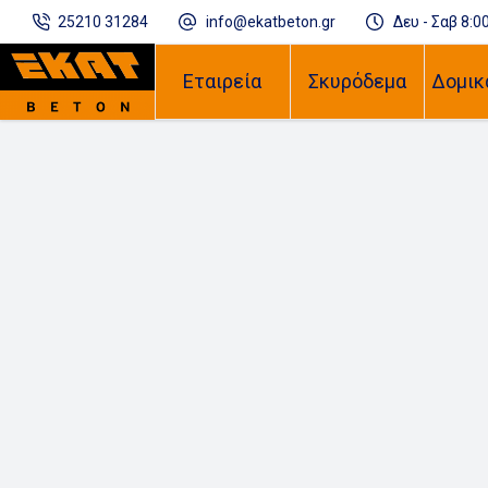
25210 31284
info@ekatbeton.gr
Δευ - Σαβ 8:00
Εταιρεία
Σκυρόδεμα
Δομικ