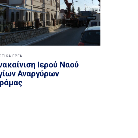
ΙΩΤΙΚΑ ΕΡΓΑ
νακαίνιση Ιερού Ναού
γίων Αναργύρων
ράμας