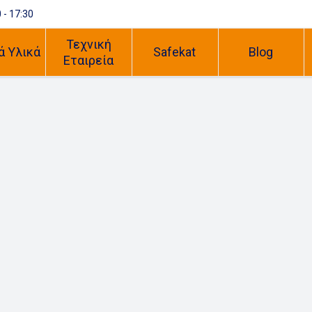
 - 17:30
Τεχνική
ά Υλικά
Safekat
Blog
Εταιρεία