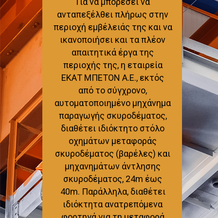
Για να μπορέσει να
ανταπεξέλθει πλήρως στην
περιοχή εμβέλειάς της και να
ικανοποιήσει και τα πλέον
απαιτητικά έργα της
περιοχής της, η εταιρεία
ΕΚΑΤ ΜΠΕΤΟΝ Α.Ε., εκτός
από το σύγχρονο,
αυτοματοποιημένο μηχάνημα
παραγωγής σκυροδέματος,
διαθέτει ιδιόκτητο στόλο
οχημάτων μεταφοράς
σκυροδέματος (βαρέλες) και
μηχανημάτων άντλησης
σκυροδέματος, 24m έως
40m. Παράλληλα, διαθέτει
ιδιόκτητα ανατρεπόμενα
φορτηγά για τη μεταφορά